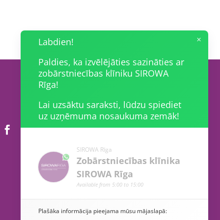
×
Labdien!
Paldies, ka izvēlējāties sazināties ar
zobārstniecības klīniku SIROWA
Rīga!
Lai uzsāktu saraksti, lūdzu spiediet
uz uzņēmuma nosaukuma zemāk!


SIROWA Rīga
Zobārstniecības klīnika
SIROWA Rīga
Available from
5:00
to
15:00
Plašāka informācija pieejama mūsu mājaslapā: