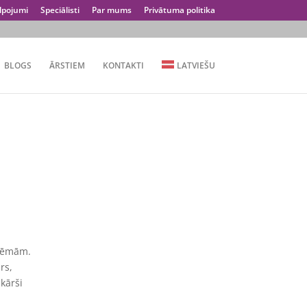
lpojumi
Speciālisti
Par mums
Privātuma politika
BLOGS
ĀRSTIEM
KONTAKTI
LATVIEŠU
blēmām.
rs,
kārši