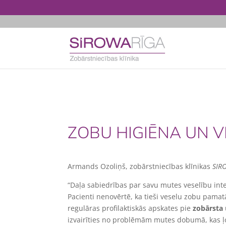
ZOBU HIGIĒNA UN V
Armands Ozoliņš, zobārstniecības klīnikas
SIR
“Daļa sabiedrības par savu mutes veselību int
Pacienti nenovērtē, ka tieši veselu zobu pamat
regulāras profilaktiskās apskates pie
zobārsta
izvairīties no problēmām mutes dobumā, kas ļoti