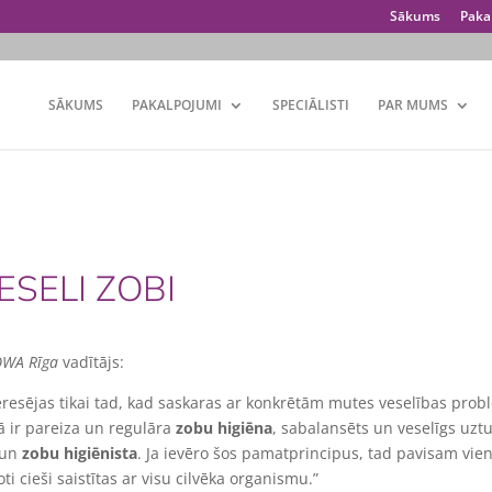
Sākums
Paka
SĀKUMS
PAKALPOJUMI
SPECIĀLISTI
PAR MUMS
ESELI ZOBI
OWA Rīga
vadītājs:
eresējas tikai tad, kad saskaras ar konkrētām mutes veselības pro
ā ir pareiza un regulāra
zobu higiēna
, sabalansēts un veselīgs uztu
un
zobu higiēnista
. Ja ievēro šos pamatprincipus, tad pavisam vien
 cieši saistītas ar visu cilvēka organismu.”