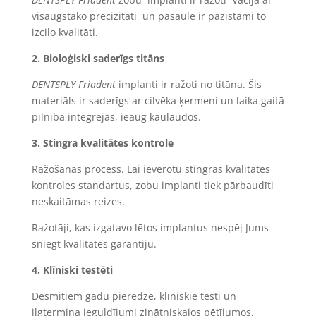
visaugstāko precizitāti un pasaulē ir pazīstami to
izcilo kvalitāti.
2.
Bioloģiski saderīgs titāns
DENTSPLY Friadent
implanti ir ražoti no titāna. Šis
materiāls ir saderīgs ar cilvēka ķermeni un laika gaitā
pilnībā integrējas, ieaug kaulaudos.
3.
Stingra kvalitātes kontrole
Ražošanas process. Lai ievērotu stingras kvalitātes
kontroles standartus, zobu implanti tiek pārbaudīti
neskaitāmas reizes.
Ražotāji, kas izgatavo lētos implantus nespēj Jums
sniegt kvalitātes garantiju.
4.
Klīniski testēti
Desmitiem gadu pieredze, klīniskie testi un
ilgtermiņa ieguldījumi zinātniskajos pētījumos,