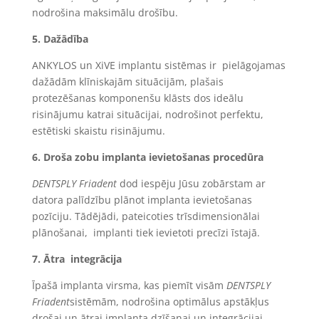
nodrošina maksimālu drošību.
5.
Dažādība
ANKYLOS un XiVE implantu sistēmas ir pielāgojamas
dažādām klīniskajām situācijām, plašais
protezēšanas komponenšu klāsts dos ideālu
risinājumu katrai situācijai, nodrošinot perfektu,
estētiski skaistu risinājumu.
6.
Droša zobu implanta ievietošanas procedūra
DENTSPLY Friadent
dod iespēju Jūsu zobārstam ar
datora palīdzību plānot implanta ievietošanas
pozīciju. Tādējādi, pateicoties trīsdimensionālai
plānošanai, implanti tiek ievietoti precīzi īstajā.
7.
Ātra integrācija
Īpašā implanta virsma, kas piemīt visām
DENTSPLY
Friadent
sistēmām, nodrošina optimālus apstākļus
drošai un ātrai implanta dzīšanai un integrācijai