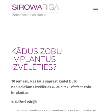
KĀDUS ZOBU
IMPLANTUS
IZVĒLĒTIES?
10 iemesli, kas ļaus saprast kādēļ būtu
nepieciešams izvēlēties
DENTSPLY Friadent
zobu
implantus
1.
Ražoti Vācijā
DENTSPLY Friadent
zobu implanti ir ražoti Vācijā ar