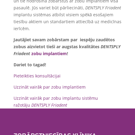
un tie nodrošina zobārstus ar zobu implantiem visā
pasaulē. Jūs variet būt pārliecināti,
DENTSPLY Friadent
implantu sistēmas atbilst visiem spēkā esošajiem
tiesību aktiem un standartiem attiecībā uz medicīnas
ierīcēm.
Jautājiet savam zobārstam par iespēju zaudētos
zobus aizvietot tieši ar augstas kvalitātes
DENTSPLY
Friadent
zobu implantiem
!
Dariet to tagad!
Pieteikties konsultācijai
Uzzināt vairāk par zobu implantiem
Uzzināt vairāk par zobu implantu sistēmu
ražotāju
DENTSPLY Friadent