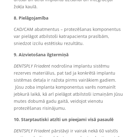
žokļa kaulā.
8.
Pielāgojamība
CAD/CAM abatmentus – protezēšanas komponentus
var pielāgot atbilstoši katrapacienta prasībām,
sniedzot izcilu estētisku rezultātu.
9.
Aizvietošana
ilgtermiņā
DENTSPLY Friadent
nodrošina implantu sistēmu
rezerves materiālus, pat tad ja konkrētā implantu
sistēmas detaļa ir ražota pirms vairākiem gadiem.
Jūsu zoba implanta komponentus varēs nomainīt
jebkurā laikā, kā arī pielāgot atbilstoši izmaiņām Jūsu
mutes dobumā gadu gaitā, veidojot vienotu
protezēšanas risinājumu.
10.
Starptautiski atzīti un pieejami visā pasaulē
DENTSPLY Friadent
pārstāvji ir vairak nekā 60 valstīs