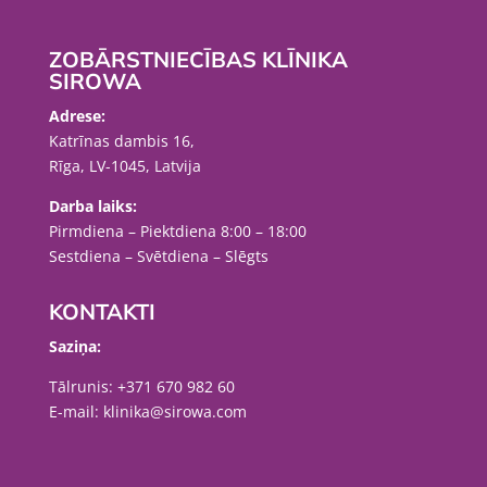
ZOBĀRSTNIECĪBAS KLĪNIKA
SIROWA
Adrese:
Katrīnas dambis 16,
Rīga, LV-1045, Latvija
Darba laiks:
Pirmdiena – Piektdiena 8:00 – 18:00
Sestdiena – Svētdiena – Slēgts
KONTAKTI
Saziņa:
Tālrunis:
+371 670 982 60
E-mail:
klinika@sirowa.com