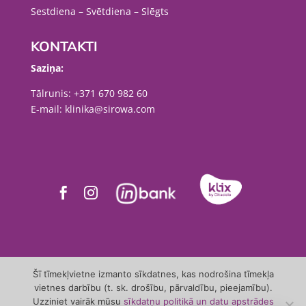
Sestdiena – Svētdiena – Slēgts
KONTAKTI
Saziņa:
Tālrunis:
+371 670 982 60
E-mail:
klinika@sirowa.com


Šī tīmekļvietne izmanto sīkdatnes, kas nodrošina tīmekļa
vietnes darbību (t. sk. drošību, pārvaldību, pieejamību).
© 2000-2024 A/S “SIROWA Dental Clinic”
Uzziniet vairāk mūsu
sīkdatņu politikā un datu apstrādes