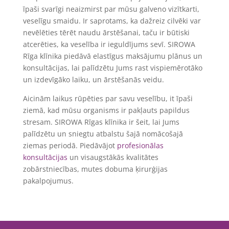
īpaši svarīgi neaizmirst par mūsu galveno vizītkarti,
veselīgu smaidu. Ir saprotams, ka dažreiz cilvēki var
nevēlēties tērēt naudu ārstēšanai, taču ir būtiski
atcerēties, ka veselība ir ieguldījums sevī. SIROWA
Rīga klīnika piedāvā elastīgus maksājumu plānus un
konsultācijas, lai palīdzētu Jums rast vispiemērotāko
un izdevīgāko laiku, un ārstēšanās veidu.
Aicinām laikus rūpēties par savu veselību, it īpaši
ziemā, kad mūsu organisms ir pakļauts papildus
stresam. SIROWA Rīgas klīnika ir šeit, lai Jums
palīdzētu un sniegtu atbalstu šajā nomācošajā
ziemas periodā. Piedāvājot
profesionālas
konsultācijas
un visaugstākās kvalitātes
zobārstniecības, mutes dobuma ķirurģijas
pakalpojumus.