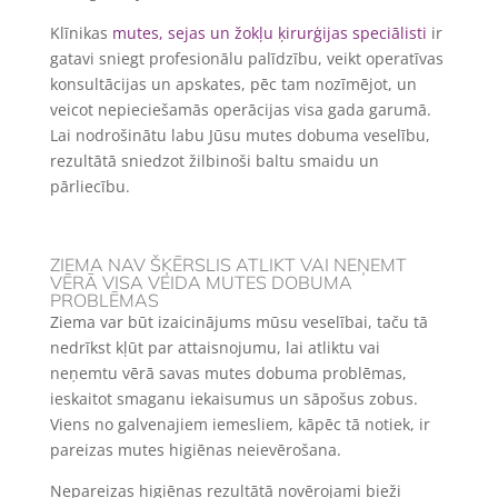
Klīnikas
mutes, sejas un žokļu ķirurģijas speciālisti
ir
gatavi sniegt profesionālu palīdzību, veikt operatīvas
konsultācijas un apskates, pēc tam nozīmējot, un
veicot nepieciešamās operācijas visa gada garumā.
Lai nodrošinātu labu Jūsu mutes dobuma veselību,
rezultātā sniedzot žilbinoši baltu smaidu un
pārliecību.
ZIEMA NAV ŠĶĒRSLIS ATLIKT VAI NEŅEMT
VĒRĀ VISA VEIDA MUTES DOBUMA
PROBLĒMAS
Ziema var būt izaicinājums mūsu veselībai, taču tā
nedrīkst kļūt par attaisnojumu, lai atliktu vai
neņemtu vērā savas mutes dobuma problēmas,
ieskaitot smaganu iekaisumus un sāpošus zobus.
Viens no galvenajiem iemesliem, kāpēc tā notiek, ir
pareizas mutes higiēnas neievērošana.
Nepareizas higiēnas rezultātā novērojami bieži