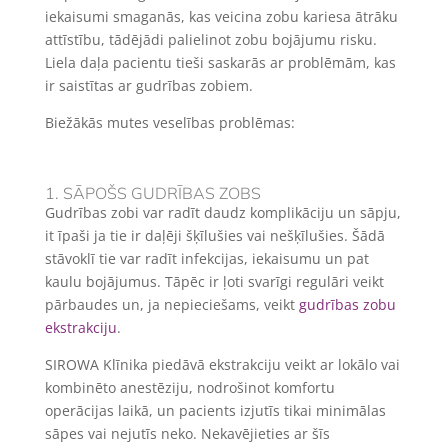
iekaisumi smaganās, kas veicina zobu kariesa ātrāku
attīstību, tādējādi palielinot zobu bojājumu risku.
Liela daļa pacientu tieši saskarās ar problēmām, kas
ir saistītas ar gudrības zobiem.
Biežākās mutes veselības problēmas:
1. SĀPOŠS GUDRĪBAS ZOBS
Gudrības zobi var radīt daudz komplikāciju un sāpju,
it īpaši ja tie ir daļēji šķīlušies vai nešķīlušies. Šādā
stāvoklī tie var radīt infekcijas, iekaisumu un pat
kaulu bojājumus. Tāpēc ir ļoti svarīgi regulāri veikt
pārbaudes un, ja nepieciešams, veikt
gudrības zobu
ekstrakciju
.
SIROWA Klīnika piedāvā ekstrakciju veikt ar lokālo vai
kombinēto anestēziju, nodrošinot komfortu
operācijas laikā, un pacients izjutīs tikai minimālas
sāpes vai nejutīs neko. Nekavējieties ar šīs