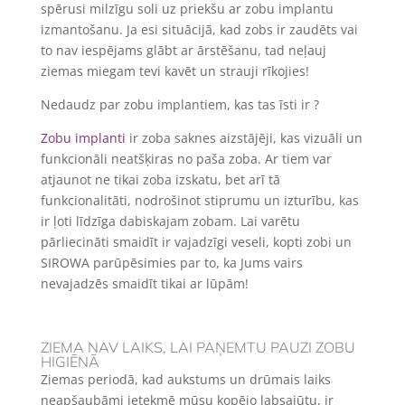
spērusi milzīgu soli uz priekšu ar zobu implantu
izmantošanu. Ja esi situācijā, kad zobs ir zaudēts vai
to nav iespējams glābt ar ārstēšanu, tad neļauj
ziemas miegam tevi kavēt un strauji rīkojies!
Nedaudz par zobu implantiem, kas tas īsti ir ?
Zobu implanti
ir zoba saknes aizstājēji, kas vizuāli un
funkcionāli neatšķiras no paša zoba. Ar tiem var
atjaunot ne tikai zoba izskatu, bet arī tā
funkcionalitāti, nodrošinot stiprumu un izturību, kas
ir ļoti līdzīga dabiskajam zobam. Lai varētu
pārliecināti smaidīt ir vajadzīgi veseli, kopti zobi un
SIROWA parūpēsimies par to, ka Jums vairs
nevajadzēs smaidīt tikai ar lūpām!
ZIEMA NAV LAIKS, LAI PAŅEMTU PAUZI ZOBU
HIGIĒNĀ
Ziemas periodā, kad aukstums un drūmais laiks
neapšaubāmi ietekmē mūsu kopējo labsajūtu, ir