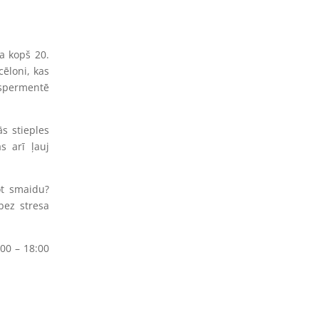
a kopš 20.
cēloni, kas
kspermentē
ās stieples
s arī ļauj
ot smaidu?
bez stresa
:00 – 18:00