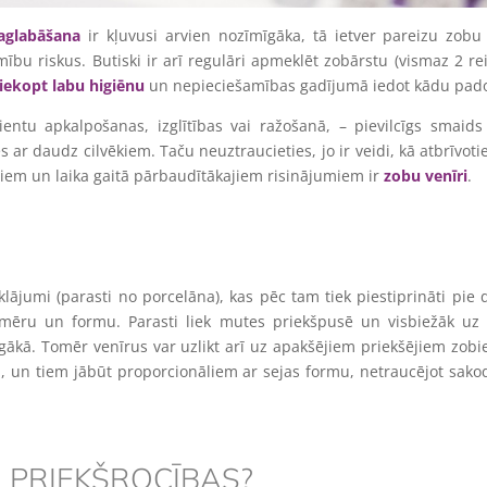
aglabāšana
ir kļuvusi arvien nozīmīgāka, tā ietver pareizu zob
bu riskus. Butiski ir arī regulāri apmeklēt zobārstu (vismaz 2 re
iekopt labu higiēnu
un nepieciešamības gadījumā iedot kādu pa
ientu apkalpošanas, izglītības vai ražošanā, – pievilcīgs smaids 
s ar daudz cilvēkiem. Taču neuztraucieties, jo ir veidi, kā atbrīvoti
jiem un laika gaitā pārbaudītākajiem risinājumiem ir
zobu venīri
.
rklājumi (parasti no porcelāna), kas pēc tam tiek piestiprināti pie
izmēru un formu. Parasti liek mutes priekšpusē un visbiežāk uz
mīgākā. Tomēr venīrus var uzlikt arī uz apakšējiem priekšējiem zob
i, un tiem jābūt proporcionāliem ar sejas formu, netraucējot sak
 PRIEKŠROCĪBAS?