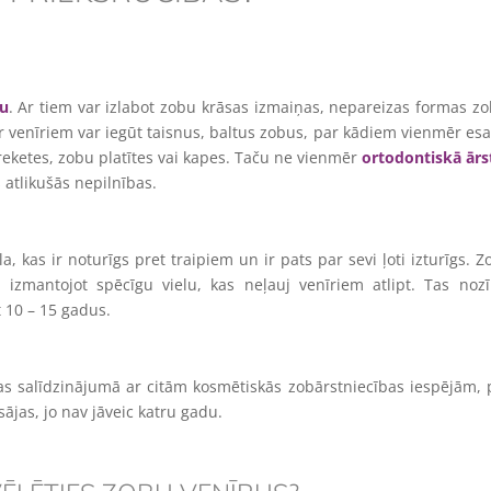
du
. Ar tiem var izlabot zobu krāsas izmaiņas, nepareizas formas zo
r venīriem var iegūt taisnus, baltus zobus, par kādiem vienmēr esa
eketes, zobu platītes vai kapes. Taču ne vienmēr
ortodontiskā ārs
 atlikušās nepilnības.
a, kas ir noturīgs pret traipiem un ir pats par sevi ļoti izturīgs. Z
, izmantojot spēcīgu vielu, kas neļauj venīriem atlipt. Tas noz
 10 – 15 gadus.
as salīdzinājumā ar citām kosmētiskās zobārstniecības iespējām,
jas, jo nav jāveic katru gadu.