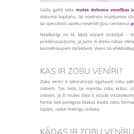
Gadu gaitā laba
mutes dobuma veselības s
dobuma kopšanu, lai novērstu iespējamos slimī
lai speciālists varētu novērtēt Jūsu centienus
p
Neatkarīgi no tā, kādā nozarē strādājat – kl
priekšnosacījums, ja Jums ik dienu nākas tiktie
kosmētiskajiem defektiem. Viens no efektīvāka
KAS IR ZOBU VENĪRI?
Zobu venīri ir laboratorijā izgatavoti zobu pā
zobiem. Tos lieto, lai mainītu zobu krāsu, 
zobiem, jo šī mutes daļa ir vizuāli visizteiks
forma tiek pielāgota blakus esošo zobu forma
lūpām, radot maksīgu izskatu.
KĀDAS IR ZOBU VENĪRU