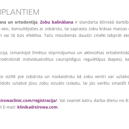
MPLANTIEM
ana un ortodontija
.
Zobu balināšana
ir standarta klīniskā darbīb
eic, konsultējoties ar zobārstu, lai saprastu zobu krāsas maiņas 
un vai tā būs efektīva. Taču mūsdienās daudzi cilvēki labprāt e
cija, izmantojot līmētus stiprinājumus un aktivizētas ortodontisk
 nodrošināt individualizētus caurspīdīgus regulētājus (kapes), ka
tos vizītē pie zobārsta un noskaidrotu kā zobu venīri var uzlab
dzēs uzlabot Jūsu zobu vizuālo izskatu, lai Jūs varētu smaidīt 
irowaclinic.com/registracija/
. Vai zvaniet katru darba dienu no 8
et E-mail:
klinika@sirowa.com
.