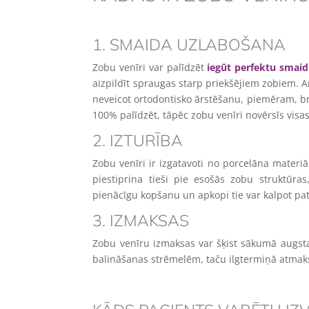
1. SMAIDA UZLABOŠANA
Zobu venīri var palīdzēt
iegūt perfektu smai
aizpildīt spraugas starp priekšējiem zobiem. A
neveicot ortodontisko ārstēšanu, piemēram, br
100% palīdzēt, tāpēc zobu venīri novērsīs visas
2. IZTURĪBA
Zobu venīri ir izgatavoti no porcelāna materiāl
piestiprina tieši pie esošās zobu struktūras
pienācīgu kopšanu un apkopi tie var kalpot pat
3. IZMAKSAS
Zobu venīru izmaksas var šķist sākumā augst
balināšanas strēmelēm, taču ilgtermiņā atmaksā