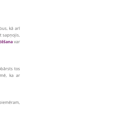
bus, kā arī
t sapņojis,
tēšana
var
obārsts tos
īmē, ka ar
 piemēram,