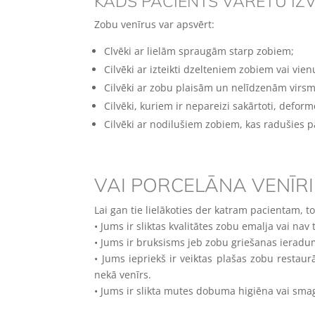
KĀDS PACIENTS VARĒTU IZV
Zobu venīrus var apsvērt:
Clvēki ar lielām spraugām starp zobiem;
Cilvēki ar izteikti dzelteniem zobiem vai vien
Cilvēki ar zobu plaisām un nelīdzenām virs
Cilvēki, kuriem ir nepareizi sakārtoti, deform
Cilvēki ar nodilušiem zobiem, kas radušies 
VAI PORCELĀNA VENĪRI 
Lai gan tie lielākoties der katram pacientam, to
• Jums ir sliktas kvalitātes zobu emalja vai nav
• Jums ir bruksisms jeb zobu griešanas ieradums
• Jums iepriekš ir veiktas plašas zobu restaur
nekā venīrs.
• Jums ir slikta mutes dobuma higiēna vai sm