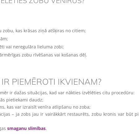
ĒLĒTIES ZOBU VENĪRUS?
u zobu, kas krāsas ziņā atšķiras no citiem;
mām;
ēti vai neregulāra lieluma zobi;
pārmērīgas zobu rīvēšanas vai košanas dēļ.
IR PIEMĒROTI IKVIENAM?
mēr ir dažas situācijas, kad var nākties izvēlēties citu procedūru:
 tās pietiekami daudz;
, kas var izraisīt venīra atlipšanu no zoba;
ācijas – ja zobs jau ir vairākkārt restaurēts, zobu kronis var būt 
agas
smaganu slimības
.