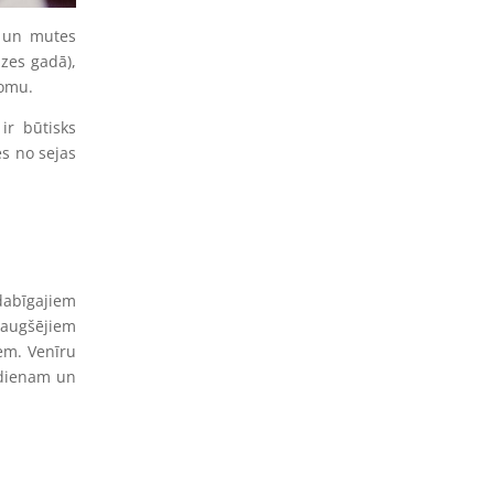
u un mutes
izes gadā),
domu.
ir būtisks
es no sejas
 dabīgajiem
 augšējiem
iem. Venīru
odienam un