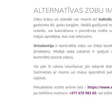
ALTERNATĪVAS ZOBU I
Zobu krāsu un stāvokli var mainīt arī
balināš
gadsimta 80. gadu beigām. Ideālā gadījumā to v
noteiks, vai balināšana ir piemērota izvēle 
mājas apstākļos, kas nav ieteicams.
Ortodontija
ir kontrolēta zobu un žokļa korek
(breketes). Pēdējā laikā zobārsti ir spējuši
kontrolēti taisnot zobus.
Vai pēc šī raksta izlasīšanas Jūs labprāt do
Sazinieties ar mums un mūsu speciālisti palī
sajūtas.
Piesakieties vizītei online šeit –
https://www.s
pa telefona numuru:
+371 670 982 60
, vai sūti